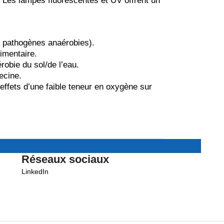
 Les lampes fluorescentes et UV offrent un
s pathogènes anaérobies).
limentaire.
obie du sol/de l’eau.
ecine.
ffets d’une faible teneur en oxygène sur
Réseaux sociaux
LinkedIn