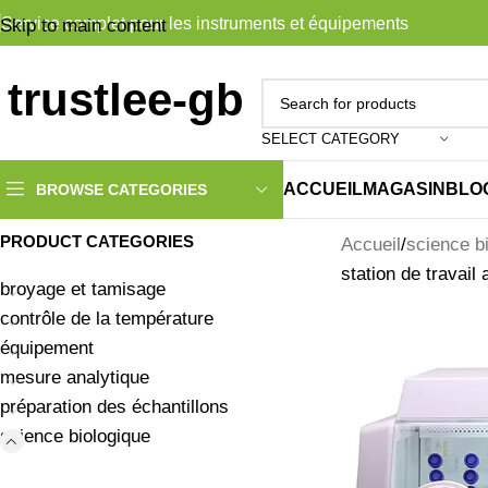
Service complet pour les instruments et équipements
Skip to main content
SELECT CATEGORY
ACCUEIL
MAGASIN
BLO
BROWSE CATEGORIES
PRODUCT CATEGORIES
Accueil
science b
station de travail
broyage et tamisage
contrôle de la température
équipement
mesure analytique
préparation des échantillons
science biologique