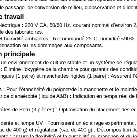
de passage, de conversion de milieu, d’observation et d’identi
 travail
lectrique : 220 V CA, 50/60 Hz, courant nominal d’environ 2,
e des laboratoires.
t humidité ambiantes : Recommandé 25°C, humidité <90%, a
ondensation ou les dommages aux composants.
 principale
t un environnement de culture stable et un système de régula
: Élimine l’oxygène de la chambre pour garantir des conditi
gues (1 paire) et manchettes rigides (1 paire) : Assurent l’
s : Pour l’étanchéité du poignet/de la manchette et le maintien
ice d’anaérobie (liquide A&B) : Indication en temps réel de 
oîtes de Petri (3 pièces) : Optimisation du placement des écha
cente et lampe UV : Fournissent un éclairage expérimental, U
ac de 400 g) et régulateur (sac de 400 g) : Décomposition de 
nte : assure la flexibilité et la durabilité du manchon et du jo