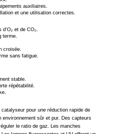
uipements auxiliaires.
lation et une utilisation correctes.
s d’O₂ et de CO₂.
g terme.
n croisée.
erme sans fatigue.
.
ment stable.
rte répétabilité.
xe.
un catalyseur pour une réduction rapide de
un environnement sûr et pur. Des capteurs
réguler le ratio de gaz. Les manches