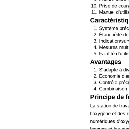
Prise de coura
Manuel d’utili
Caractéristi
Système préci
Étanchéité de
Indication/sur
Mesures multip
Facilité d’uti
Avantages
S’adapte à di
Économie d’én
Contrôle préci
Combinaison m
Principe de 
La station de trav
l’oxygène et des r
numériques d’oxyg