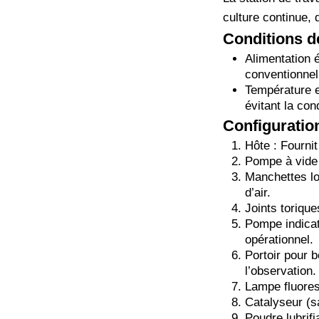
culture continue, 
Conditions de
Alimentation é
conventionnell
Température e
évitant la c
Configuration
Hôte : Fourni
Pompe à vide 
Manchettes lon
d’air.
Joints torique
Pompe indicatr
opérationnel.
Portoir pour b
l’observation.
Lampe fluores
Catalyseur (s
Poudre lubrifia