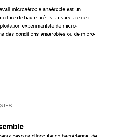
ravail microaérobie anaérobie est un
culture de haute précision spécialement
ploitation expérimentale de micro-
s des conditions anaérobies ou de micro-
QUES
nsemble
rents besoins d’inoculation bactérienne, de