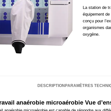
La station de t
équipement de 
conçu pour l’ex
organismes dan
oxygène.
DESCRIPTION
PARAMÈTRES TECHNI
travail anaérobie microaérobie Vue d’e
ail anaérobie microaérobie est capable de répondre aux diffé