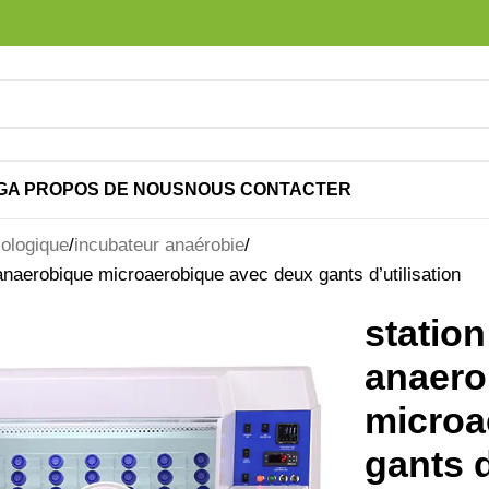
G
A PROPOS DE NOUS
NOUS CONTACTER
iologique
incubateur anaérobie
 anaerobique microaerobique avec deux gants d’utilisation
station
anaero
microa
gants d