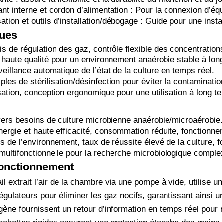
nt interne et cordon d’alimentation : Pour la connexion d’éq
sation et outils d’installation/débogage : Guide pour une instal
ques
s de régulation des gaz, contrôle flexible des concentration
 haute qualité pour un environnement anaérobie stable à lon
veillance automatique de l’état de la culture en temps réel.
les de stérilisation/désinfection pour éviter la contaminatio
lisation, conception ergonomique pour une utilisation à long t
vers besoins de culture microbienne anaérobie/microaérobie
ergie et haute efficacité, consommation réduite, fonctionne
s de l’environnement, taux de réussite élevé de la culture, fo
ultifonctionnelle pour la recherche microbiologique comple
fonctionnement
ail extrait l’air de la chambre via une pompe à vide, utilise 
égulateurs pour éliminer les gaz nocifs, garantissant ainsi 
ène fournissent un retour d’information en temps réel pour 