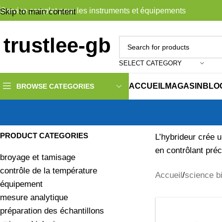
Service complet pour les instruments et équipements
Skip to main content
SELECT CATEGORY
ACCUEIL
MAGASIN
BLO
BROWSE CATEGORIES
PRODUCT CATEGORIES
L’hybrideur crée 
en contrôlant pré
broyage et tamisage
contrôle de la température
Accueil
science b
équipement
mesure analytique
préparation des échantillons