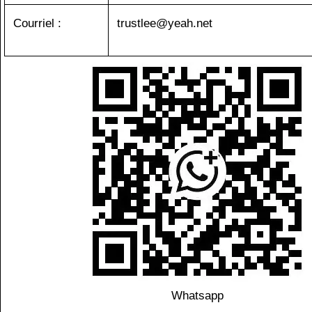
Courriel :
trustlee@yeah.net
Whatsapp