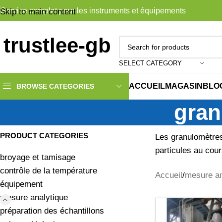
Service complet pour les instruments et équipements
Skip to main content
SELECT CATEGORY
ACCUEIL
MAGASIN
BLO
BROWSE CATEGORIES
gran
PRODUCT CATEGORIES
Les granulomètres 
particules au cou
broyage et tamisage
contrôle de la température
Accueil
mesure an
équipement
mesure analytique
préparation des échantillons