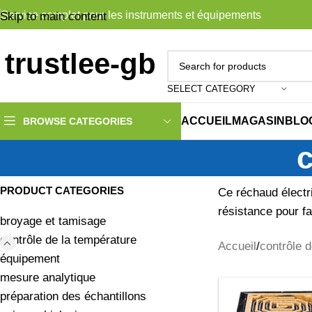
Service complet pour les instruments et équipements
Skip to main content
SELECT CATEGORY
ACCUEIL
MAGASIN
BLO
BROWSE CATEGORIES
c
PRODUCT CATEGORIES
Ce réchaud électri
résistance pour fa
broyage et tamisage
contrôle de la température
Accueil
contrôle 
équipement
mesure analytique
préparation des échantillons