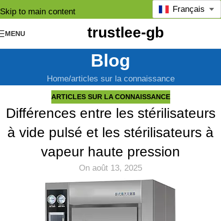
Français
Skip to main content
MENU
Blog
Home
articles sur la connaissance
ARTICLES SUR LA CONNAISSANCE
Différences entre les stérilisateurs
à vide pulsé et les stérilisateurs à
vapeur haute pression
On août 13, 2025